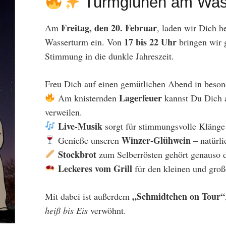
Turmglühen am Was
Freitag, den 20. Februar
Am
, laden wir Dich 
17 bis 22 Uhr
Wasserturm ein. Von
bringen wir 
Stimmung in die dunkle Jahreszeit.
Freu Dich auf einen gemütlichen Abend in beso
Lagerfeuer
Am knisternden
kannst Du Dich 
verweilen.
Live-Musik
sorgt für stimmungsvolle Klänge
Winzer-Glühwein
Genieße unseren
– natürli
Stockbrot
zum Selberrösten gehört genauso 
Leckeres vom Grill
für den kleinen und gro
„Schmidtchen on Tour“
Mit dabei ist außerdem
heiß bis Eis
verwöhnt.