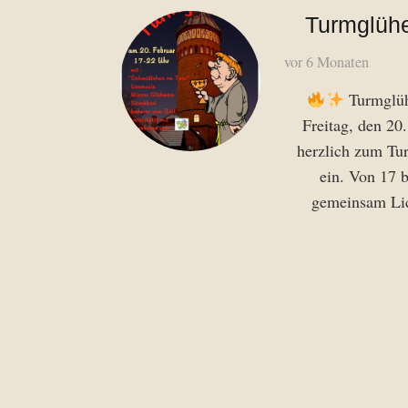
Turmglühe
vor 6 Monaten
Turmglü
Freitag, den 20
herzlich zum T
ein. Von 17 
gemeinsam Li