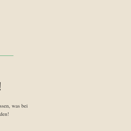
!
sen, was bei
nden!